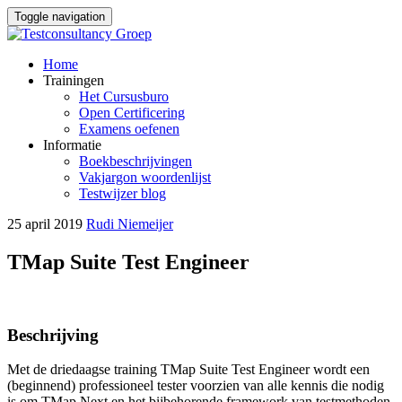
Toggle navigation
Skip
Home
to
Trainingen
content
Het Cursusburo
Open Certificering
Examens oefenen
Informatie
Boekbeschrijvingen
Vakjargon woordenlijst
Testwijzer blog
25 april 2019
Rudi Niemeijer
TMap Suite Test Engineer
Beschrijving
Met de driedaagse training TMap Suite Test Engineer wordt een
(beginnend) professioneel tester voorzien van alle kennis die nodig
is om TMap Next en het bijbehorende framework van testmethoden