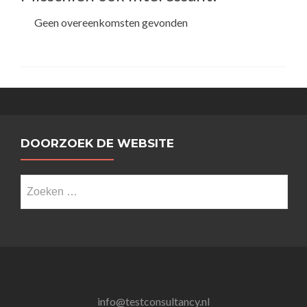
Geen overeenkomsten gevonden
DOORZOEK DE WEBSITE
Zoeken
naar:
info@testconsultancy.nl