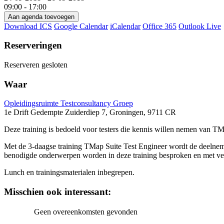
09:00 - 17:00
Aan agenda toevoegen
Download ICS
Google Calendar
iCalendar
Office 365
Outlook Live
Reserveringen
Reserveren gesloten
Waar
Opleidingsruimte Testconsultancy Groep
1e Drift Gedempte Zuiderdiep 7, Groningen, 9711 CR
Deze training is bedoeld voor testers die kennis willen nemen van TM
Met de 3-daagse training TMap Suite Test Engineer wordt de deelnemer
benodigde onderwerpen worden in deze training besproken en met v
Lunch en trainingsmaterialen inbegrepen.
Misschien ook interessant:
Geen overeenkomsten gevonden