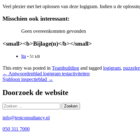
Veel plezier met het oplossen van deze logigram. Indien u de oplossi
Misschien ook interessant:
Geen overeenkomsten gevonden
<small><b>Bijlage(n)</b></small>
lta
• 51 kB
This entry was posted in
Teambuilding
and tagged
logigram
,
puzzele
Bericht
←
Antwoordenblad logigram testactiviteiten
Sjabloon inspectieblad
→
navigatie
Doorzoek de website
Zoeken
naar:
info@testconsultancy.nl
050 311 7000