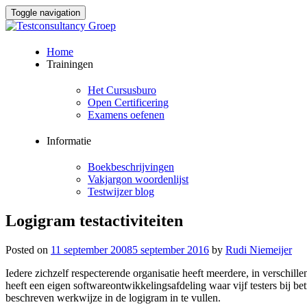
Toggle navigation
Skip
Home
to
Trainingen
content
Het Cursusburo
Open Certificering
Examens oefenen
Informatie
Boekbeschrijvingen
Vakjargon woordenlijst
Testwijzer blog
Logigram testactiviteiten
Posted on
11 september 2008
5 september 2016
by
Rudi Niemeijer
Iedere zichzelf respecterende organisatie heeft meerdere, in verschill
heeft een eigen softwareontwikkelingsafdeling waar vijf testers bij b
beschreven werkwijze in de logigram in te vullen.