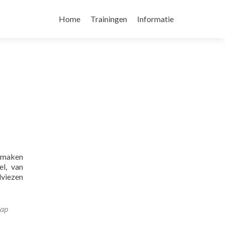
Skip
to
Home
Trainingen
Informatie
content
e maken
l, van
dviezen
aap