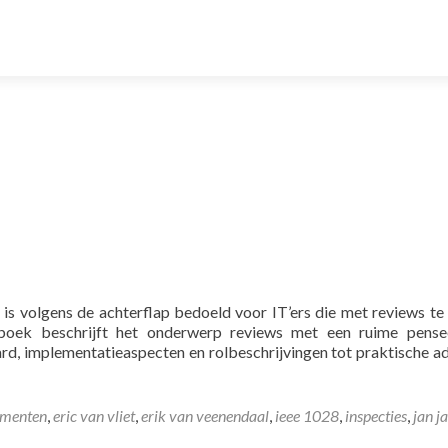
n is volgens de achterflap bedoeld voor IT’ers die met reviews t
oek beschrijft het onderwerp reviews met een ruime pensee
rd, implementatieaspecten en rolbeschrijvingen tot praktische a
menten
,
eric van vliet
,
erik van veenendaal
,
ieee 1028
,
inspecties
,
jan j