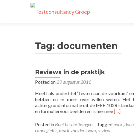
Tag:
documenten
Reviews in de praktijk
Posted on
29 augustus 2016
Heeft als ondertitel ‘Testen aan de voorkant’ e
hebben en er meer over willen weten. Het b
achtergrondinformatie uit de IEEE 1028 standaa
Read
en formuliervoorbeelden en is hiermee
[…]
more
about
Posted in
Boekbeschrijvingen
Tagged
boek
,
docu
Reviews
cannegieter
,
mark van der zwan
,
review