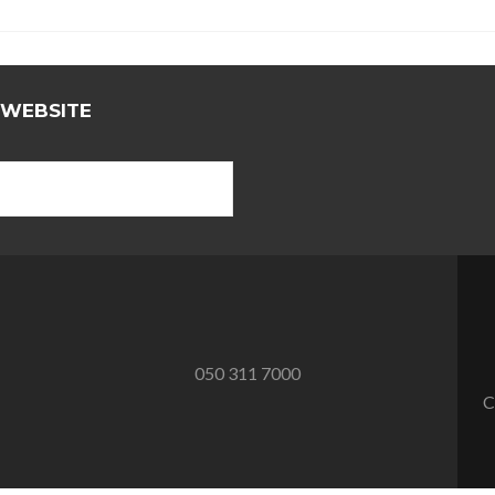
 WEBSITE
050 311 7000
C