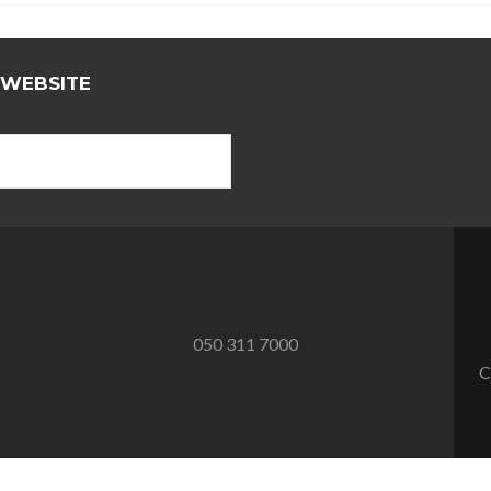
 WEBSITE
050 311 7000
C