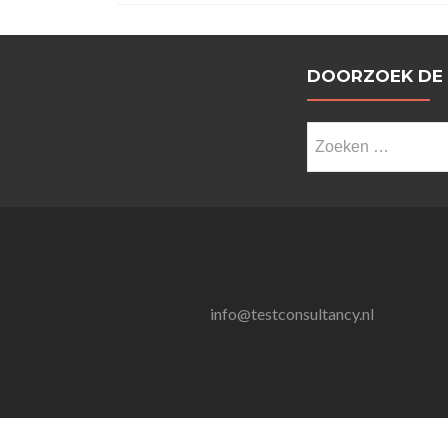
DOORZOEK DE
Zoeken
naar:
info@testconsultancy.nl