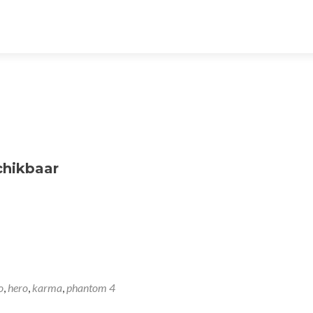
chikbaar
o
,
hero
,
karma
,
phantom 4