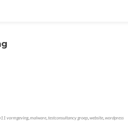
ng
p11 vormgeving
,
malware
,
testconsultancy groep
,
website
,
wordpress