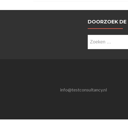
DOORZOEK DE
Zoeken
naar:
info@testconsultancy.nl