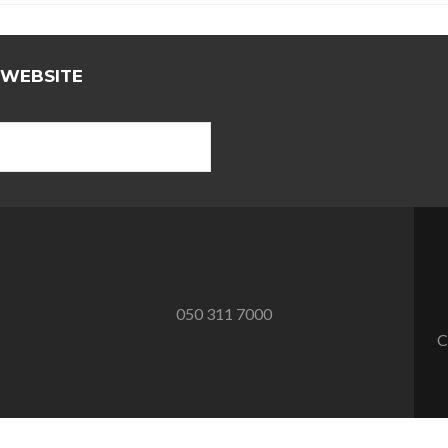
 WEBSITE
050 311 7000
C