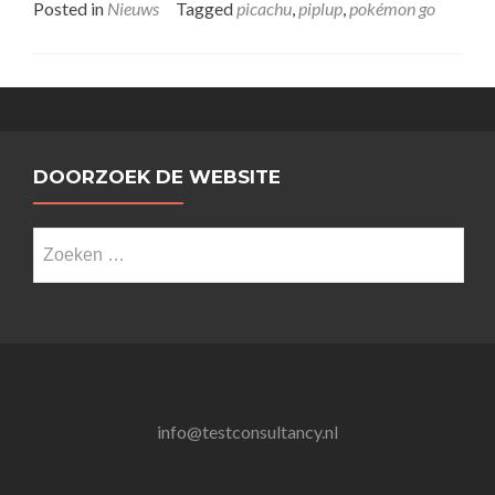
Posted in
Nieuws
Tagged
picachu
,
piplup
,
pokémon go
DOORZOEK DE WEBSITE
Zoeken
naar:
info@testconsultancy.nl