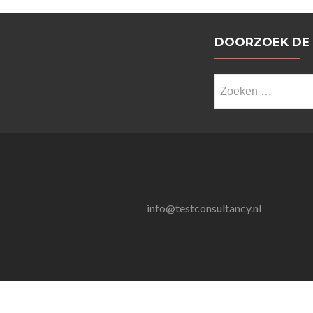
DOORZOEK DE
Zoeken
naar:
info@testconsultancy.nl