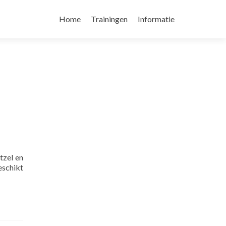
Skip
to
Home
Trainingen
Informatie
content
tzel en
eschikt
d
e
ut
tware
ting