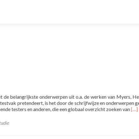
et de belangrijkste onderwerpen uit o.a. de werken van Myers, He
testvak pretendeert, is het door de schrijfwijze en onderwerpen g
Rea
ende testers en anderen, die een globaal overzicht zoeken van
[…]
mor
abo
tudie
Sof
Tes