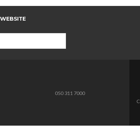
 WEBSITE
050 311 7000
C