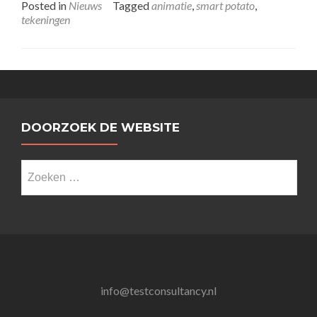
Posted in
Nieuws
Tagged
animatie
,
smart potato
,
tekeningen
DOORZOEK DE WEBSITE
Zoeken
naar:
info@testconsultancy.nl