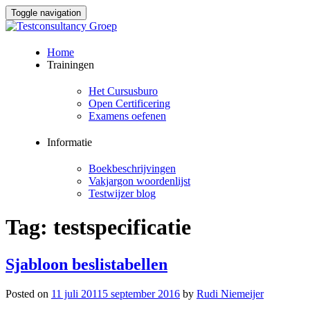
Toggle navigation
Skip
Home
to
Trainingen
content
Het Cursusburo
Open Certificering
Examens oefenen
Informatie
Boekbeschrijvingen
Vakjargon woordenlijst
Testwijzer blog
Tag:
testspecificatie
Sjabloon beslistabellen
Posted on
11 juli 2011
5 september 2016
by
Rudi Niemeijer