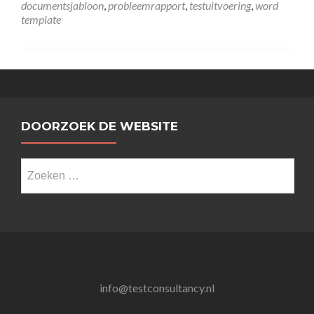
documentsjabloon
,
probleemrapport
,
testuitvoering
,
word
template
DOORZOEK DE WEBSITE
Zoeken
naar:
info@testconsultancy.nl