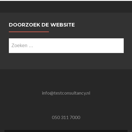
DOORZOEK DE WEBSITE
Zoeken
naar:
info@testconsultancy.nl
050 311 7000