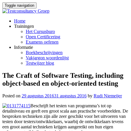
Toggle navigation
Skip
Home
to
Trainingen
content
Het Cursusburo
Open Certificering
Examens oefenen
Informatie
Boekbeschrijvingen
Vakjargon woordenlijst
Testwijzer blog
The Craft of Software Testing, including
object-based en object-oriented testing
Posted on
29 augustus 2016
31 augustus 2016
by
Rudi Niemeijer
Beschrijft het testen van programma’s tot op
detailniveau en geeft een groot scala aan practische voorbeelden. De
besproken technieken zijn alle zeer geschikt voor het uitvoeren van
testen door testers/ontwikkelaars, waarbij de ontwikkelaars tevens
een groot aantal technieken krijgen aangereikt om hun eigen