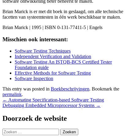
software ontwikkeling beter beheerst te maken.
Brian Marick is er met dit boek in geslaagd, om alle technische
facetten van systeemtesten in één werk beschikbaar te maken.
Brian Marick | 1995 | ISBN 0-131-77411-5 | Engels
Misschien ook interessant:
Software Testing Techniques
Independent Verification and Validation
Software Testing An ISTQB-BCS Certified Tester
Foundation guide
Effective Methods for Software Testing
Software Inspection
This entry was posted in
Boekbeschrijvingen
. Bookmark the
permalink
.
Bericht
←
Automating Specification-based Software Testing
Debugging Embedded Microprocessor Systems
→
navigatie
Doorzoek de website
Zoeken
naar: