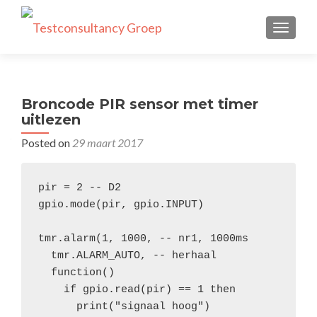
TOGGLE
Broncode PIR sensor met timer
uitlezen
Posted on
29 maart 2017
pir = 2 -- D2

gpio.mode(pir, gpio.INPUT)

tmr.alarm(1, 1000, -- nr1, 1000ms

  tmr.ALARM_AUTO, -- herhaal

  function()

    if gpio.read(pir) == 1 then

      print("signaal hoog")
