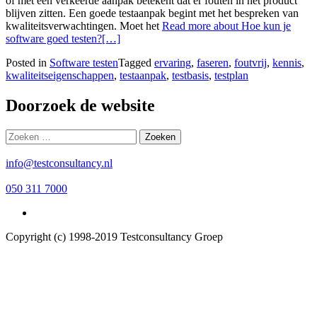
of met een verkeerde aanpak betekent dat er fouten in het product
blijven zitten. Een goede testaanpak begint met het bespreken van
kwaliteitsverwachtingen. Moet het
Read more about Hoe kun je
software goed testen?
[…]
Posted in
Software testen
Tagged
ervaring
,
faseren
,
foutvrij
,
kennis
,
kwaliteitseigenschappen
,
testaanpak
,
testbasis
,
testplan
Doorzoek de website
Zoeken
naar:
info@testconsultancy.nl
050 311 7000
Copyright (c) 1998-2019 Testconsultancy Groep