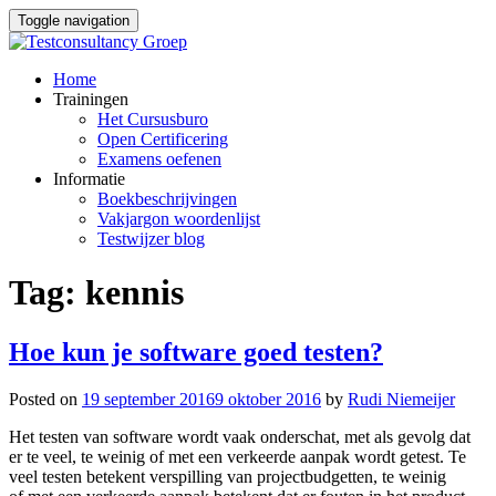
Toggle navigation
Skip
Home
to
Trainingen
content
Het Cursusburo
Open Certificering
Examens oefenen
Informatie
Boekbeschrijvingen
Vakjargon woordenlijst
Testwijzer blog
Tag:
kennis
Hoe kun je software goed testen?
Posted on
19 september 2016
9 oktober 2016
by
Rudi Niemeijer
Het testen van software wordt vaak onderschat, met als gevolg dat
er te veel, te weinig of met een verkeerde aanpak wordt getest. Te
veel testen betekent verspilling van projectbudgetten, te weinig