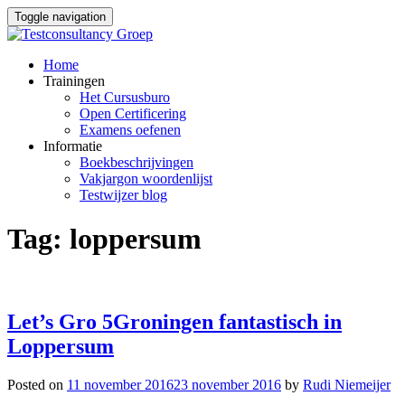
Toggle navigation
Skip
Home
to
Trainingen
content
Het Cursusburo
Open Certificering
Examens oefenen
Informatie
Boekbeschrijvingen
Vakjargon woordenlijst
Testwijzer blog
Tag:
loppersum
Let’s Gro 5Groningen fantastisch in
Loppersum
Posted on
11 november 2016
23 november 2016
by
Rudi Niemeijer