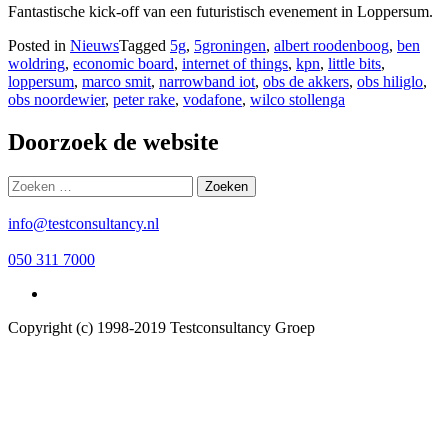
Fantastische kick-off van een futuristisch evenement in Loppersum.
Posted in
Nieuws
Tagged
5g
,
5groningen
,
albert roodenboog
,
ben
woldring
,
economic board
,
internet of things
,
kpn
,
little bits
,
loppersum
,
marco smit
,
narrowband iot
,
obs de akkers
,
obs hiliglo
,
obs noordewier
,
peter rake
,
vodafone
,
wilco stollenga
Doorzoek de website
Zoeken
naar:
info@testconsultancy.nl
050 311 7000
Copyright (c) 1998-2019 Testconsultancy Groep