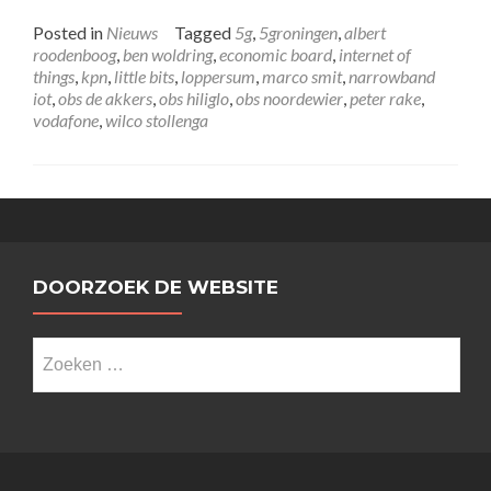
Posted in
Nieuws
Tagged
5g
,
5groningen
,
albert
roodenboog
,
ben woldring
,
economic board
,
internet of
things
,
kpn
,
little bits
,
loppersum
,
marco smit
,
narrowband
iot
,
obs de akkers
,
obs hiliglo
,
obs noordewier
,
peter rake
,
vodafone
,
wilco stollenga
DOORZOEK DE WEBSITE
Zoeken
naar: