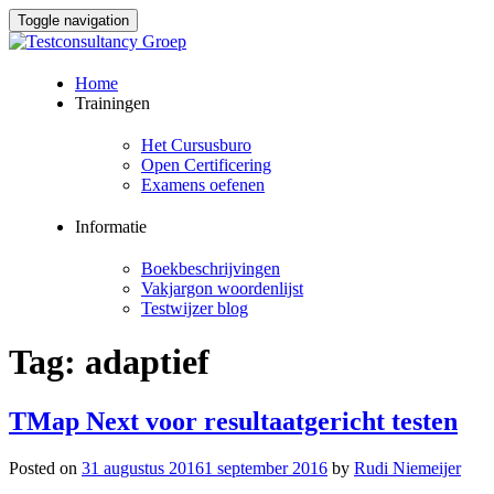
Toggle navigation
Skip
Home
to
Trainingen
content
Het Cursusburo
Open Certificering
Examens oefenen
Informatie
Boekbeschrijvingen
Vakjargon woordenlijst
Testwijzer blog
Tag:
adaptief
TMap Next voor resultaatgericht testen
Posted on
31 augustus 2016
1 september 2016
by
Rudi Niemeijer