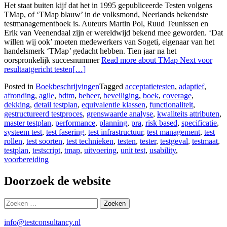
Het staat buiten kijf dat het in 1995 ge­pu­bli­ceer­de Testen volgens
TMap, of ‘TMap blauw’ in de volksmond, Neerlands bekendste
test­mana­gement­boek is. Auteurs Martin Pol, Ruud Teu­nissen en
Erik van Veenen­daal zijn er wereld­wijd bekend mee geworden. ‘Dat
willen wij ook’ moeten mede­werkers van Sogeti, eigenaar van het
handelsmerk ‘TMap’ gedacht hebben. Tien jaar na het
oorspronkelijk succesnummer
Read more about TMap Next voor
resultaatgericht testen
[…]
Posted in
Boekbeschrijvingen
Tagged
acceptatietesten
,
adaptief
,
afronding
,
agile
,
bdtm
,
beheer
,
beveiliging
,
boek
,
coverage
,
dekking
,
detail testplan
,
equivalentie klassen
,
functionaliteit
,
gestructureerd testproces
,
grenswaarde analyse
,
kwaliteits attributen
,
master testplan
,
performance
,
planning
,
pra
,
risk based
,
specificatie
,
systeem test
,
test fasering
,
test infrastructuur
,
test management
,
test
rollen
,
test soorten
,
test technieken
,
testen
,
tester
,
testgeval
,
testmaat
,
testplan
,
testscript
,
tmap
,
uitvoering
,
unit test
,
usability
,
voorbereiding
Doorzoek de website
Zoeken
naar:
info@testconsultancy.nl