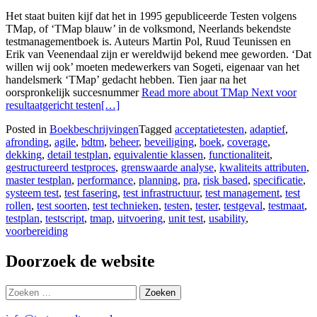
Het staat buiten kijf dat het in 1995 ge­pu­bli­ceer­de Testen volgens
TMap, of ‘TMap blauw’ in de volksmond, Neerlands bekendste
test­mana­gement­boek is. Auteurs Martin Pol, Ruud Teu­nissen en
Erik van Veenen­daal zijn er wereld­wijd bekend mee geworden. ‘Dat
willen wij ook’ moeten mede­werkers van Sogeti, eigenaar van het
handelsmerk ‘TMap’ gedacht hebben. Tien jaar na het
oorspronkelijk succesnummer
Read more about TMap Next voor
resultaatgericht testen
[…]
Posted in
Boekbeschrijvingen
Tagged
acceptatietesten
,
adaptief
,
afronding
,
agile
,
bdtm
,
beheer
,
beveiliging
,
boek
,
coverage
,
dekking
,
detail testplan
,
equivalentie klassen
,
functionaliteit
,
gestructureerd testproces
,
grenswaarde analyse
,
kwaliteits attributen
,
master testplan
,
performance
,
planning
,
pra
,
risk based
,
specificatie
,
systeem test
,
test fasering
,
test infrastructuur
,
test management
,
test
rollen
,
test soorten
,
test technieken
,
testen
,
tester
,
testgeval
,
testmaat
,
testplan
,
testscript
,
tmap
,
uitvoering
,
unit test
,
usability
,
voorbereiding
Doorzoek de website
Zoeken
naar: