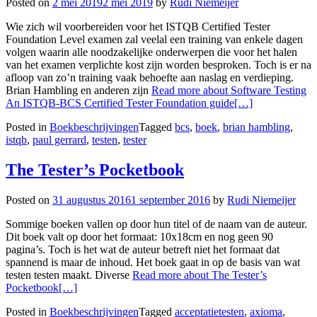
Posted on
2 mei 2019
2 mei 2019
by
Rudi Niemeijer
Wie zich wil voorbereiden voor het ISTQB Certified Tester
Foundation Level examen zal veelal een training van enkele dagen
volgen waarin alle noodzakelijke onderwerpen die voor het halen
van het examen verplichte kost zijn worden besproken. Toch is er na
afloop van zo’n training vaak behoefte aan naslag en verdieping.
Brian Hambling en anderen zijn
Read more about Software Testing
An ISTQB-BCS Certified Tester Foundation guide
[…]
Posted in
Boekbeschrijvingen
Tagged
bcs
,
boek
,
brian hambling
,
istqb
,
paul gerrard
,
testen
,
tester
The Tester’s Pocketbook
Posted on
31 augustus 2016
1 september 2016
by
Rudi Niemeijer
Sommige boeken vallen op door hun titel of de naam van de auteur.
Dit boek valt op door het formaat: 10x18cm en nog geen 90
pagina’s. Toch is het wat de auteur betreft niet het formaat dat
spannend is maar de inhoud. Het boek gaat in op de basis van wat
testen testen maakt. Diverse
Read more about The Tester’s
Pocketbook
[…]
Posted in
Boekbeschrijvingen
Tagged
acceptatietesten
,
axioma
,