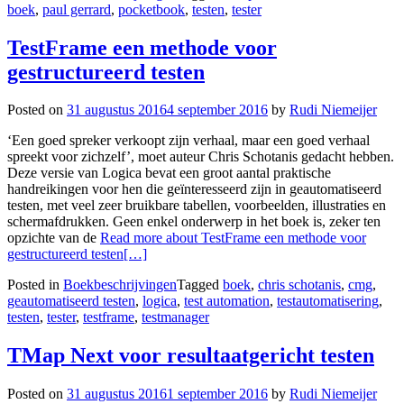
boek
,
paul gerrard
,
pocketbook
,
testen
,
tester
TestFrame een methode voor
gestructureerd testen
Posted on
31 augustus 2016
4 september 2016
by
Rudi Niemeijer
‘Een goed spreker verkoopt zijn verhaal, maar een goed verhaal
spreekt voor zichzelf’, moet auteur Chris Schotanis gedacht hebben.
Deze versie van Logica bevat een groot aantal praktische
handreikingen voor hen die geïnteresseerd zijn in geautomatiseerd
testen, met veel zeer bruikbare tabellen, voorbeelden, illustraties en
schermafdrukken. Geen enkel onderwerp in het boek is, zeker ten
opzichte van de
Read more about TestFrame een methode voor
gestructureerd testen
[…]
Posted in
Boekbeschrijvingen
Tagged
boek
,
chris schotanis
,
cmg
,
geautomatiseerd testen
,
logica
,
test automation
,
testautomatisering
,
testen
,
tester
,
testframe
,
testmanager
TMap Next voor resultaatgericht testen
Posted on
31 augustus 2016
1 september 2016
by
Rudi Niemeijer