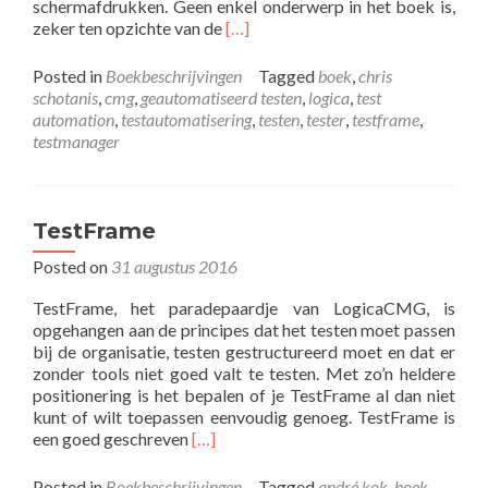
schermafdrukken. Geen enkel onderwerp in het boek is,
Read
zeker ten opzichte van de
[…]
more
about
Posted in
Boekbeschrijvingen
Tagged
boek
,
chris
TestFrame
schotanis
,
cmg
,
geautomatiseerd testen
,
logica
,
test
een
automation
,
testautomatisering
,
testen
,
tester
,
testframe
,
methode
testmanager
voor
gestructureerd
testen
TestFrame
Posted on
31 augustus 2016
TestFrame, het paradepaardje van LogicaCMG, is
opgehangen aan de principes dat het testen moet passen
bij de organisatie, testen gestructureerd moet en dat er
zonder tools niet goed valt te testen. Met zo’n heldere
positionering is het bepalen of je TestFrame al dan niet
kunt of wilt toepassen eenvoudig genoeg. TestFrame is
Read
een goed geschreven
[…]
more
about
Posted in
Boekbeschrijvingen
Tagged
andré kok
,
boek
,