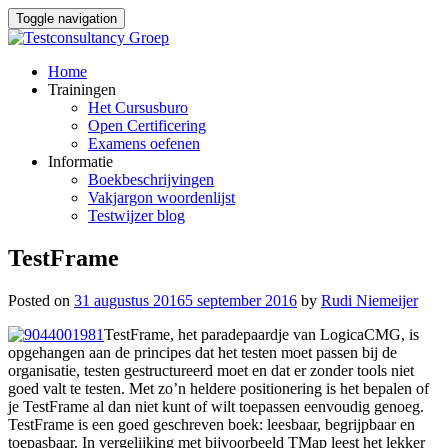
Toggle navigation
Skip
Home
to
Trainingen
content
Het Cursusburo
Open Certificering
Examens oefenen
Informatie
Boekbeschrijvingen
Vakjargon woordenlijst
Testwijzer blog
TestFrame
Posted on
31 augustus 2016
5 september 2016
by
Rudi Niemeijer
TestFrame, het paradepaardje van LogicaCMG, is
opgehangen aan de principes dat het testen moet passen bij de
organisatie, testen gestructureerd moet en dat er zonder tools niet
goed valt te testen. Met zo’n heldere positionering is het bepalen of
je TestFrame al dan niet kunt of wilt toepassen eenvoudig genoeg.
TestFrame is een goed geschreven boek: leesbaar, begrijpbaar en
toepasbaar. In vergelijking met bijvoorbeeld TMap leest het lekker