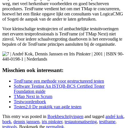
weg, met veel herkenbare voorbeelden en goed beschreven
procedures. TestFrame verdient het om met TMap te concurreren,
hoewel het een flinke opgave lijkt om consultants van LogicaCMG
of Sogeti de aanpak van de ander te laten gebruiken.
Voor kleinschalige testtrajecten of ambachtelijke testuitvoeringen
met ervaren testprofessionals is TestFrame (of TMap Next) niet
zinvol. Voor iedere schaalvergroting daarboven is het eenvoudig te
bepalen of de TestFrame principes aansluiten bij de organisatie.
| André Kok, Dennis Janssen en Iris Pinkster | 2001 | ISBN 90-
440-0198-1 | Nederlands
Misschien ook interessant:
TestFrame een methode voor gestructureerd testen
Software Testing An ISTQB-BCS Certified Tester
Foundation guide
TMap Next in Scrum
Testwoordenboek
Testen2.0 De praktijk van agile testen
This entry was posted in
Boekbeschrijvingen
and tagged
andré kok
,
boek
,
dennis janssen
,
iris pinkster
,
testautomatisering
,
testframe
,
testtools
. Bookmark the
permalink
.