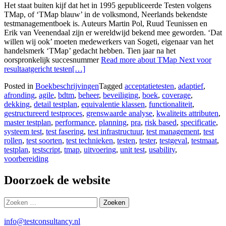
Het staat buiten kijf dat het in 1995 ge­pu­bli­ceer­de Testen volgens
TMap, of ‘TMap blauw’ in de volksmond, Neerlands bekendste
test­mana­gement­boek is. Auteurs Martin Pol, Ruud Teu­nissen en
Erik van Veenen­daal zijn er wereld­wijd bekend mee geworden. ‘Dat
willen wij ook’ moeten mede­werkers van Sogeti, eigenaar van het
handelsmerk ‘TMap’ gedacht hebben. Tien jaar na het
oorspronkelijk succesnummer
Read more about TMap Next voor
resultaatgericht testen
[…]
Posted in
Boekbeschrijvingen
Tagged
acceptatietesten
,
adaptief
,
afronding
,
agile
,
bdtm
,
beheer
,
beveiliging
,
boek
,
coverage
,
dekking
,
detail testplan
,
equivalentie klassen
,
functionaliteit
,
gestructureerd testproces
,
grenswaarde analyse
,
kwaliteits attributen
,
master testplan
,
performance
,
planning
,
pra
,
risk based
,
specificatie
,
systeem test
,
test fasering
,
test infrastructuur
,
test management
,
test
rollen
,
test soorten
,
test technieken
,
testen
,
tester
,
testgeval
,
testmaat
,
testplan
,
testscript
,
tmap
,
uitvoering
,
unit test
,
usability
,
voorbereiding
Doorzoek de website
Zoeken
naar:
info@testconsultancy.nl