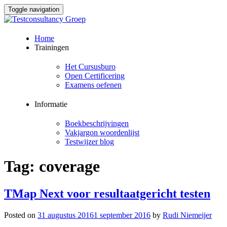
Toggle navigation
Skip
Home
to
Trainingen
content
Het Cursusburo
Open Certificering
Examens oefenen
Informatie
Boekbeschrijvingen
Vakjargon woordenlijst
Testwijzer blog
Tag:
coverage
TMap Next voor resultaatgericht testen
Posted on
31 augustus 2016
1 september 2016
by
Rudi Niemeijer