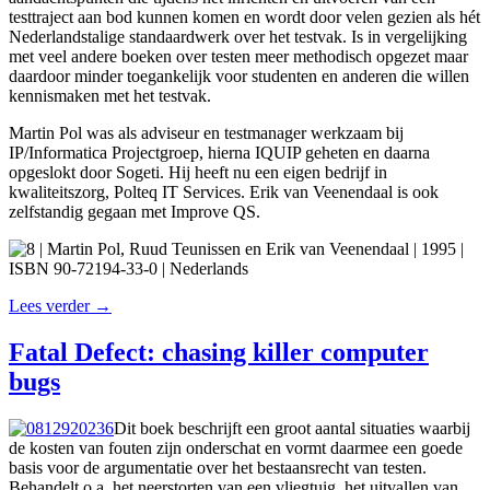
testtraject aan bod kunnen komen en wordt door velen gezien als hét
Nederlandstalige standaardwerk over het testvak. Is in vergelijking
met veel andere boeken over testen meer methodisch opgezet maar
daardoor minder toegankelijk voor studenten en anderen die willen
kennismaken met het testvak.
Martin Pol was als adviseur en testmanager werkzaam bij
IP/Informatica Projectgroep, hierna IQUIP geheten en daarna
opgeslokt door Sogeti. Hij heeft nu een eigen bedrijf in
kwaliteitszorg, Polteq IT Services. Erik van Veenendaal is ook
zelfstandig gegaan met Improve QS.
| Martin Pol, Ruud Teunissen en Erik van Veenendaal | 1995 |
ISBN 90-72194-33-0 | Nederlands
Lees verder →
Fatal Defect: chasing killer computer
bugs
Dit boek beschrijft een groot aantal situaties waarbij
de kosten van fouten zijn onderschat en vormt daarmee een goede
basis voor de argumentatie over het bestaansrecht van testen.
Behandelt o.a. het neerstorten van een vliegtuig, het uitvallen van