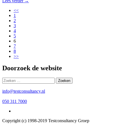
Lees verder →
<<
1
2
3
4
5
6
7
8
>>
Doorzoek de website
Zoeken
naar:
info@testconsultancy.nl
050 311 7000
Copyright (c) 1998-2019 Testconsultancy Groep