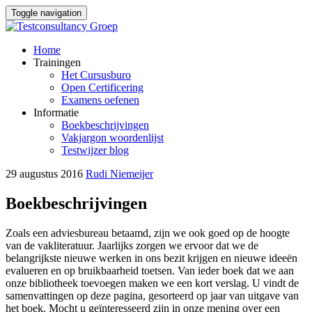
Toggle navigation
Skip
Home
to
Trainingen
content
Het Cursusburo
Open Certificering
Examens oefenen
Informatie
Boekbeschrijvingen
Vakjargon woordenlijst
Testwijzer blog
29 augustus 2016
Rudi Niemeijer
Boekbeschrijvingen
Zoals een adviesbureau betaamd, zijn we ook goed op de hoogte
van de vakliteratuur. Jaarlijks zorgen we ervoor dat we de
belangrijkste nieuwe werken in ons bezit krijgen en nieuwe ideeën
evalueren en op bruikbaarheid toetsen. Van ieder boek dat we aan
onze bibliotheek toevoegen maken we een kort verslag. U vindt de
samenvattingen op deze pagina, gesorteerd op jaar van uitgave van
het boek. Mocht u geïnteresseerd zijn in onze mening over een